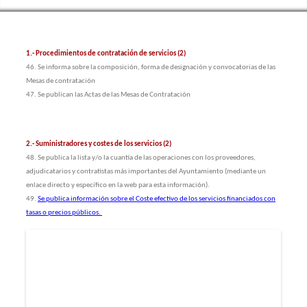
1.- Procedimientos de contratación de servicios (2)
46. Se informa sobre la composición, forma de designación y convocatorias de las
Mesas de contratación
47. Se publican las Actas de las Mesas de Contratación
2.- Suministradores y costes de los servicios (2)
48. Se publica la lista y/o la cuantía de las operaciones con los proveedores,
adjudicatarios y contratistas más importantes del Ayuntamiento (mediante un
enlace directo y específico en la web para esta información).
49.
Se publica información sobre el Coste efectivo de los servicios financiados con
tasas o precios públicos.